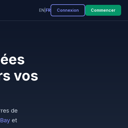
Connexion
Commencer
EN
|
FR
nées
rs vos
rres de
Bay
et