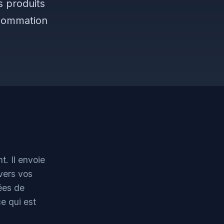
s produits
nsommation
. Il envoie
vers vos
ées de
e qui est