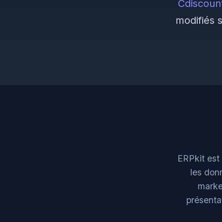
Cdiscoun
modifiés 
ERPkit est
les don
marke
présenta