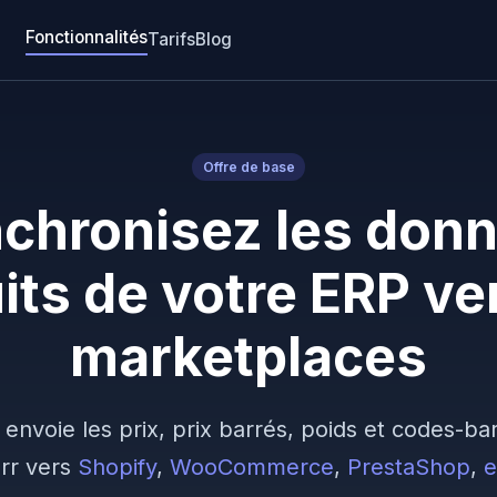
Fonctionnalités
Tarifs
Blog
Offre de base
chronisez les don
its de votre ERP ve
marketplaces
 envoie les prix, prix barrés, poids et codes-ba
arr vers
Shopify
,
WooCommerce
,
PrestaShop
,
e