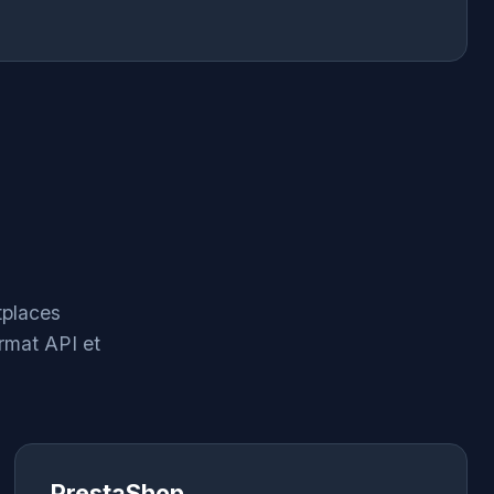
tplaces
rmat API et
PrestaShop