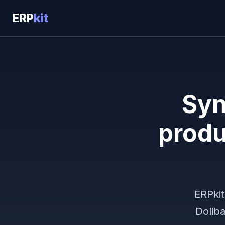
ERP
kit
Syn
produ
ERPkit
Dolib