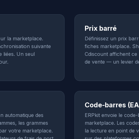
Prix barré
sur la marketplace.
Définissez un prix bar
nchronisation suivante
fiches marketplace. S
e liées. Un seul
Cdiscount affichent ce 
our.
de vente — un levier 
Code-barres (EA
on automatique des
ERPkit envoie le code-
ogrammes, les grammes
marketplace. Les codes
e par votre marketplace.
la lecture en point de
ateurs de frais de port
sur des plateformes 