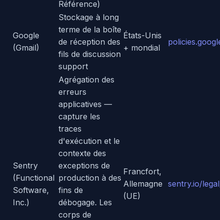
Référence)
Stockage à long
terme de la boîte
Google
États-Unis
de réception des
policies.goog
(Gmail)
+ mondial
fils de discussion
support
Agrégation des
erreurs
applicatives —
capture les
traces
d'exécution et le
contexte des
Sentry
exceptions de
Francfort,
(Functional
production à des
Allemagne
sentry.io/lega
Software,
fins de
(UE)
Inc.)
débogage. Les
corps de