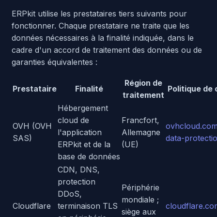
ERPkit utilise les prestataires tiers suivants pour
fonctionner. Chaque prestataire ne traite que les
données nécessaires à la finalité indiquée, dans le
cadre d'un accord de traitement des données ou de
garanties équivalentes :
Région de
Prestataire
Finalité
Politique de 
traitement
Hébergement
cloud de
Francfort,
OVH (OVH
ovhcloud.com
l'application
Allemagne
SAS)
data-protecti
ERPkit et de la
(UE)
base de données
CDN, DNS,
protection
Périphérie
DDoS,
mondiale ;
Cloudflare
terminaison TLS
cloudflare.co
siège aux